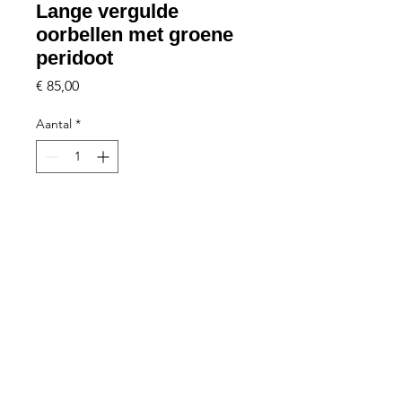
Lange vergulde
oorbellen met groene
peridoot
Prijs
€ 85,00
Aantal
*
Plaats in winkelmandje
©2026 Natalie Goossens